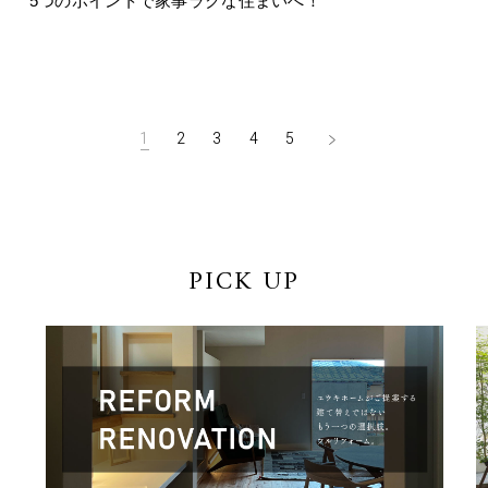
5つのポイントで家事ラクな住まいへ！
1
2
3
4
5
PICK UP