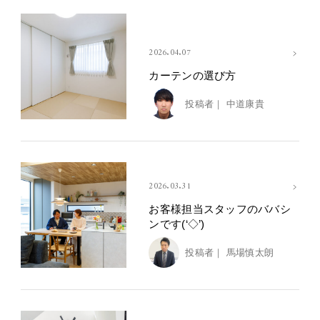
2026.04.07
カーテンの選び方
投稿者｜
中道康貴
2026.03.31
お客様担当スタッフのババシ
ンです(‘◇’)ゞ
投稿者｜
馬場慎太朗