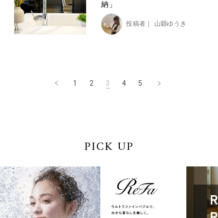
納」
投稿者｜
山縣ゆうき
1
2
3
4
5
PICK UP