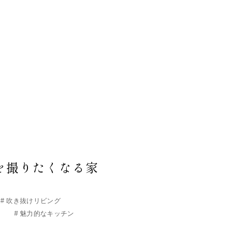
を撮りたくなる家
#
吹き抜けリビング
線
#
魅力的なキッチン