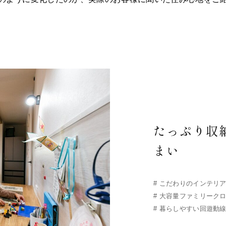
たっぷり収
まい
#
こだわりのインテリ
#
大容量ファミリーク
#
暮らしやすい回遊動