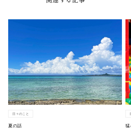
日々のこと
夏の話
猛