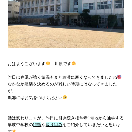
おはようございます
川原です
昨日は春風が強く気温もまた急激に寒くなってきましたね
なかなか服装を決めるのが難しい時期にはなってきました
が、
風邪にはお気をつけください
話は変わりますが、昨日に引き続き権常寺1号地から通学する
早岐中学校の
特徴
や
取り組み
をご紹介していきたいと思いま
す