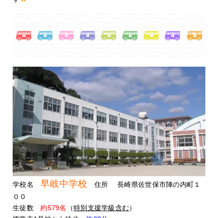
早岐中学校
学校名
住所 長崎県佐世保市陣の内町１
００
生徒数
約579名
（
特別支援学級含む
）