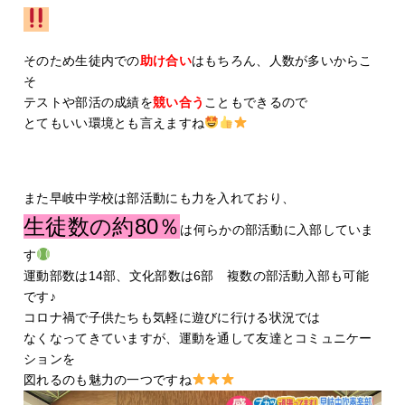
そのため生徒内での
助け合い
はもちろん、人数が多いからこ
そ
テストや部活の成績を
競い合う
こともできるので
とてもいい環境とも言えますね
また早岐中学校は部活動にも力を入れており、
生徒数の約80％
は何らかの部活動に入部していま
す
運動部数は14部、文化部数は6部 複数の部活動入部も可能
です♪
コロナ禍で子供たちも気軽に遊びに行ける状況では
なくなってきていますが、運動を通して友達とコミュニケー
ションを
図れるのも魅力の一つですね