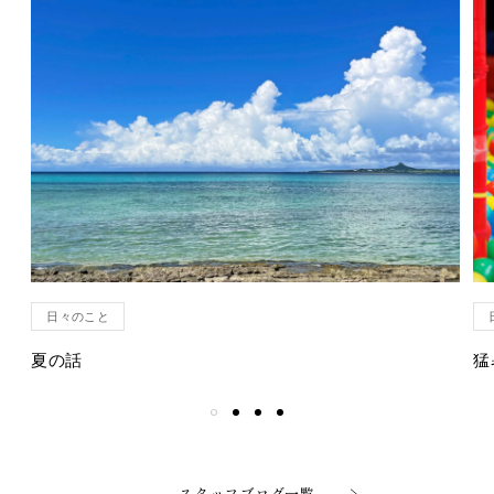
日々のこと
夏の話
猛
スタッフブログ一覧