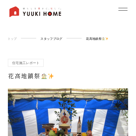
トップ
スタッフブログ
花高地鎮祭
住宅施工レポート
花高地鎮祭