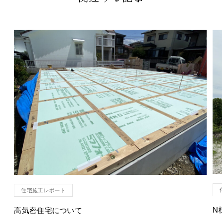
住宅施工レポート
N
高気密住宅について