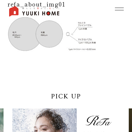
refa_about_img01
PICK UP