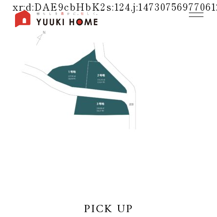
xr:d:DAE9cbHbK2s:124,j:14730756977061
PICK UP