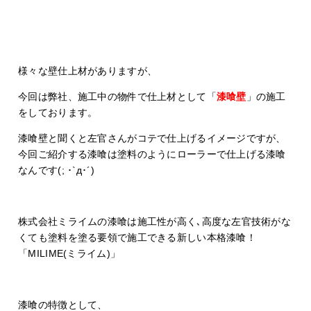
様々な壁仕上材がありますが、
今回は弊社、施工中の物件で仕上材として「
漆喰壁
」の施工
をしております。
漆喰壁と聞くと左官さんがコテで仕上げるイメージですが、
今回ご紹介する漆喰は塗料のようにローラーで仕上げる漆喰
なんです(; ･`д･´)
株式会社ミライムの漆喰は施工性が高く､高度な左官技術がな
くても塗料を塗る要領で施工できる新しい本格漆喰！
「MILIME(ミライム)」
漆喰の特徴として、