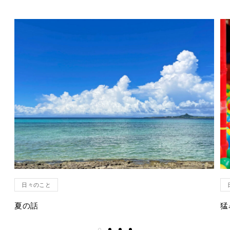
日々のこと
夏の話
猛