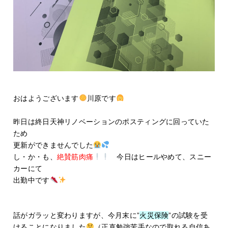
おはようございます
川原です
昨日は終日天神リノベーションのポスティングに回っていた
ため
更新ができませんでした
し・か・も、
絶賛筋肉痛
今日はヒールやめて、スニー
カーにて
出勤中です
話がガラッと変わりますが、今月末に”
火災保険
”の試験を受
けることになりました
（正直勉強苦手なので取れる自信あ