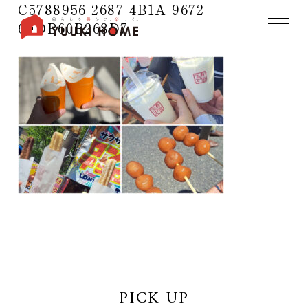
C5788956-2687-4B1A-9672-
6FDB60B268D7
PICK UP