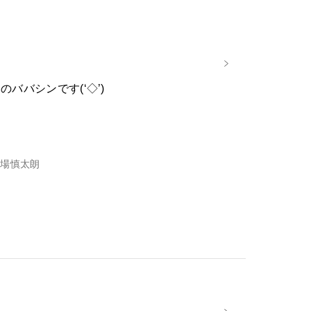
ババシンです(‘◇’)ゞ
場慎太朗