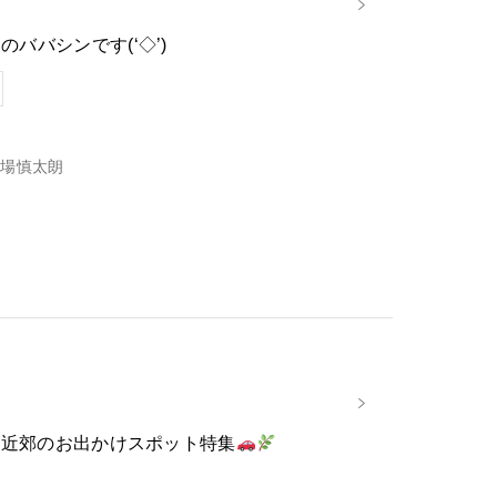
ババシンです(‘◇’)ゞ
場慎太朗
世保近郊のお出かけスポット特集