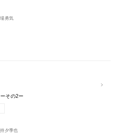
場勇気
ーその2ー
持夕季也